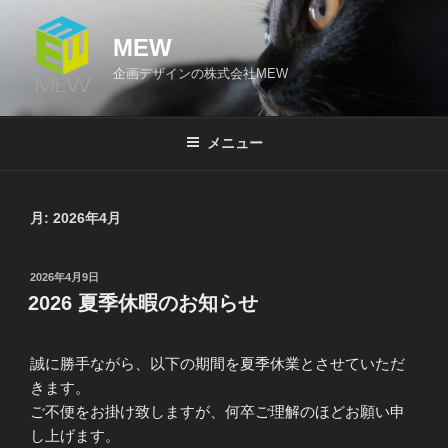
コ
ン
MEW
テ
企画デザインの株式会社MEW
ン
ツ
へ
メニュー
ス
キ
ッ
月:
2026年4月
プ
投
2026年4月9日
稿
2026 夏季休暇のお知らせ
日:
誠に勝手ながら、以下の期間を夏季休業とさせていただ
きます。
ご不便をお掛け致しますが、何卒ご理解のほどお願い申
し上げます。