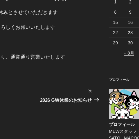
1
2
休みとさせていただきます
8
9
15
16
よろしくお願いいたします
22
23
29
30
« 8月
月)より、通常通り営業いたします
プロフィール
次
次
の
2026 GW休業のお知らせ
投
稿
プロフィール
MEWスタッフ
SATO , MACO