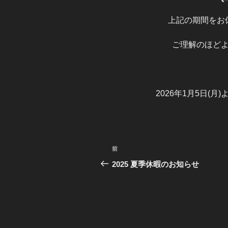
上記の期間をお
ご理解のほど
2026年1月5日(
投
前
前
稿
の
2025 夏季休暇のお知らせ
投
ナ
稿
ビ
ゲ