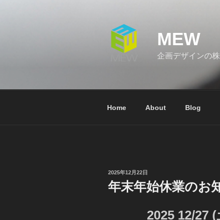
コ
ン
テ
MEW
ン
ツ
企画デザインの株
へ
ス
キ
ッ
Home
About
Blog
プ
投
2025年12月22日
稿
年末年始休業のお
日:
2025 12/27 