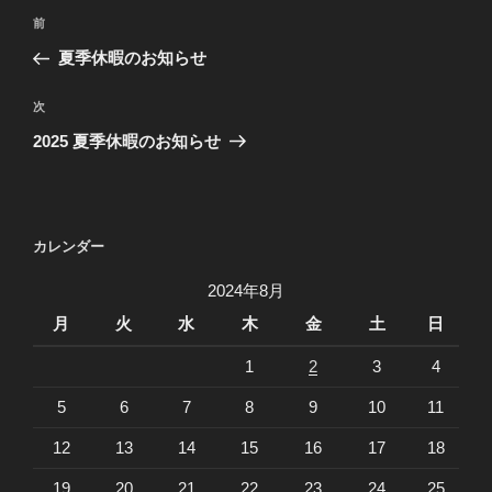
投
前
前
稿
の
夏季休暇のお知らせ
ナ
投
ビ
稿
次
次
ゲ
の
2025 夏季休暇のお知らせ
投
ー
稿
シ
ョ
カレンダー
ン
2024年8月
月
火
水
木
金
土
日
1
2
3
4
5
6
7
8
9
10
11
12
13
14
15
16
17
18
19
20
21
22
23
24
25