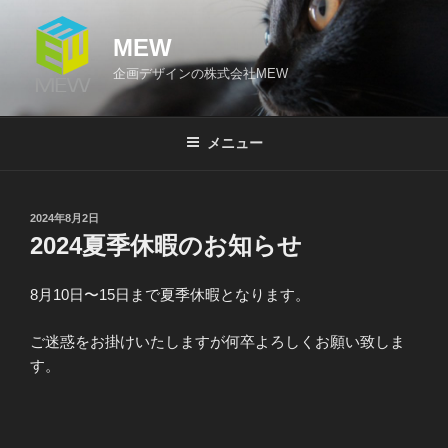
コ
ン
MEW
テ
企画デザインの株式会社MEW
ン
ツ
へ
メニュー
ス
キ
ッ
投
2024年8月2日
プ
稿
2024夏季休暇のお知らせ
日:
8月10日〜15日まで夏季休暇となります。
ご迷惑をお掛けいたしますが何卒よろしくお願い致しま
す。