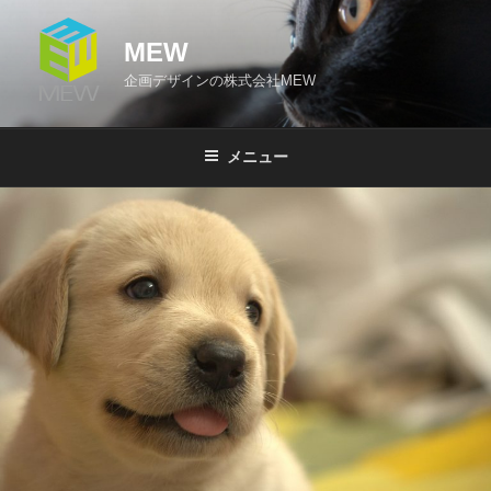
コ
ン
MEW
テ
企画デザインの株式会社MEW
ン
ツ
へ
メニュー
ス
キ
ッ
プ